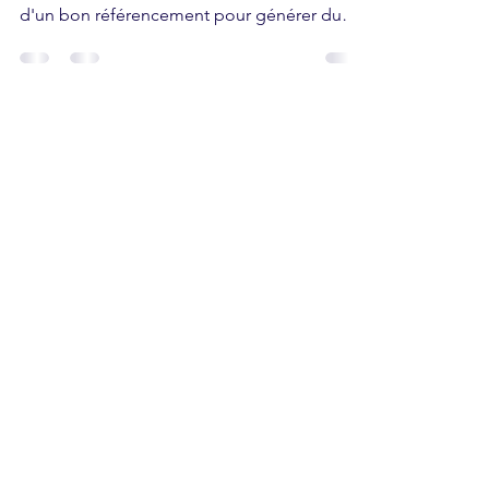
probablement conscient de l'importance
d'un bon référencement pour générer du
trafic organique....
LE REZO
75020 Paris, France
N'hésitez pas à nous contacter par mail
lerezo.blog@outlook.fr
Politique de cookies
Politique de confidentialité
Aide