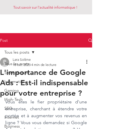
Tout savoir sur l'actualité informatique !
LE REZO
Post
Tous les posts
Lara Solène
Tous les posts
16 oct. 2023
4 min de lecture
L'importance de Google
Smartphones
Ads : Est-il indispensable
Informatique
Gaming
pour votre entreprise ?
High-Tech
Vous êtes le fier propriétaire d'une 
SEO
entreprise, cherchant à étendre votre 
portée et à augmenter vos revenus en 
Internet
ligne ? Vous vous demandez si Google 
Business