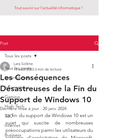
Tout savoir sur l'actualité informatique !
LE REZO
Post
Tous les posts
Lara Solène
Tous les posts
15 août 2023
3 min de lecture
Les Conséquences
Smartphones
Désastreuses de la Fin du
Informatique
Gaming
Support de Windows 10
High-Tech
Dernière mise à jour :
20 janv. 2024
La fin du support de Windows 10 est un 
SEO
sujet qui suscite de nombreuses 
Internet
préoccupations parmi les utilisateurs du 
Business
système d'exploitation de Microsoft. 