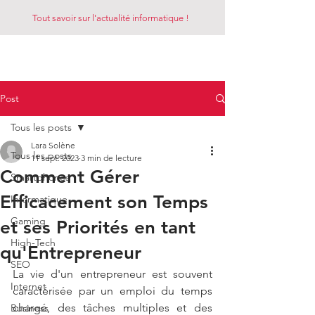
Tout savoir sur l'actualité informatique !
LE REZO
Post
Tous les posts
Lara Solène
Tous les posts
11 sept. 2023
3 min de lecture
Comment Gérer
Smartphones
Efficacement son Temps
Informatique
Gaming
et ses Priorités en tant
High-Tech
qu'Entrepreneur
SEO
La vie d'un entrepreneur est souvent 
Internet
caractérisée par un emploi du temps 
chargé, des tâches multiples et des 
Business